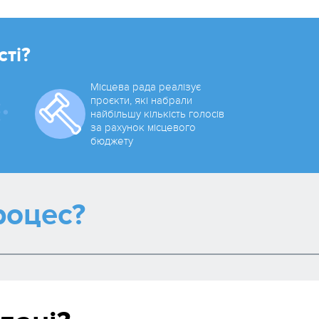
сті?
Місцева рада реалізує
проєкти, які набрали
нaйбільшу кількість голосів
за рахунок місцевого
бюджету
роцес?