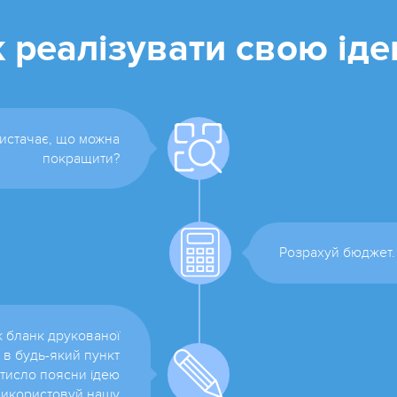
 реалізувати свою ід
истачає, що можна
покращити?
Розрахуй бюджет.
ж бланк друкованої
 в будь-який пункт
стисло поясни ідею
 Використовуй нашу