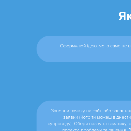
Як
Сформулюй ідею: чого саме не в
Заповни заявку на сайті або заванта
заявки (його ти можеш віднести
супроводу). Обери назву та тематику, 
проєкту, проблему та рішення.