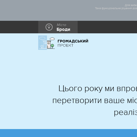
Для забез
Таке функціональне рішення дозв
Місто
Броди
Цього року ми впро
перетворити ваше міс
реалі