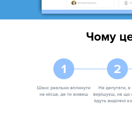
Чому це
Шанс реально вплинути
Не депутати, а 
на місце, де ти живеш
вирішуєш, на що
йдуть виділені к