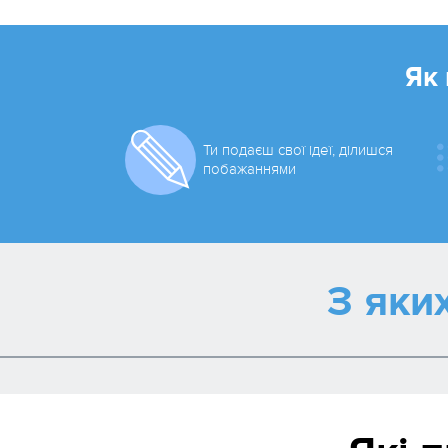
Як 
Ти подаєш свої ідеї, ділишся
побажаннями
З яки