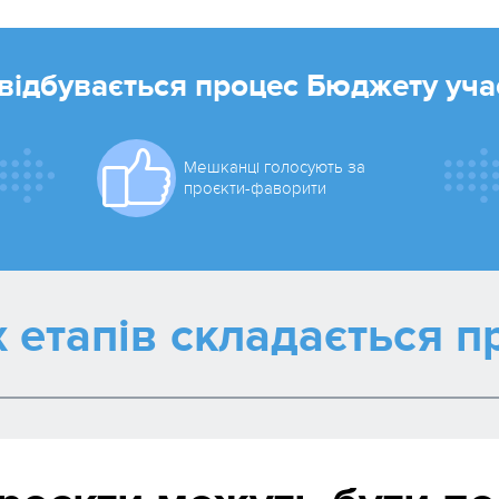
відбувається процес Бюджету уча
Мешканці голосують за
проєкти-фаворити
х етапів складається п