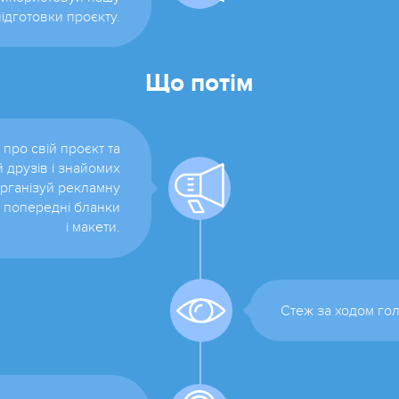
ідготовки проєкту.
Що потім
про свій проєкт та
 друзів і знайомих
Організуй рекламну
й попередні бланки
і макети.
Стеж за ходом го