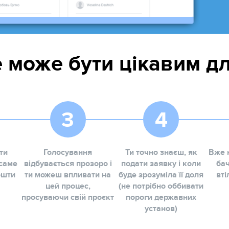
 може бути цікавим д
ти
Голосування
Ти точно знаєш, як
Вже 
 саме
відбувається прозоро і
подати заявку і коли
бач
ошти
ти можеш впливати на
буде зрозуміла її доля
вті
цей процес,
(не потрібно оббивати
просуваючи свій проєкт
пороги державних
установ)