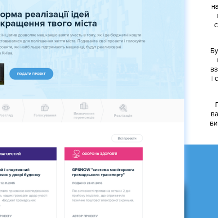
н
с
Бу
вз
і 
ва
ви