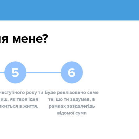
ля мене?
наступного року ти
Буде реалізовано саме
иш, як твоя ідея
те, що ти задумав, в
люється в життя.
рамках заздалегідь
відомої суми