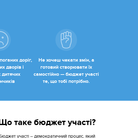
поганих доріг,
Не хочеш чекати змін, а
х дворів і
готовий створювати їх
 дитячих
самостійно — бюджет участі
нчиків
те, що тобі потрібно.
Що таке бюджет участі?
Бюджет участі – демократичний процес, який