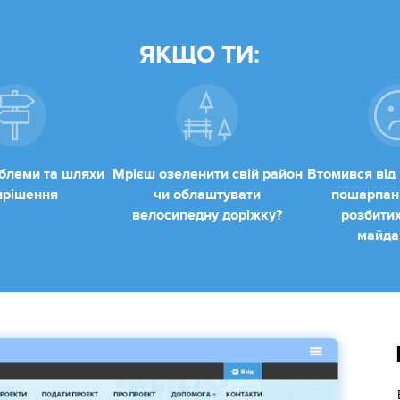
ЯКЩО ТИ:
блеми та шляхи
Мрієш озеленити свій район
Втомився від 
вирішення
чи облаштувати
пошарпани
велосипедну доріжку?
розбитих
майда