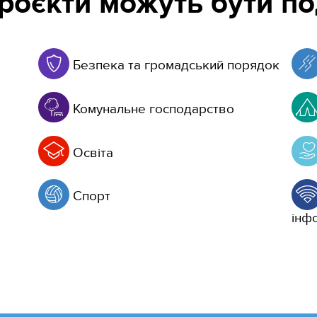
проєкти можуть бути по
Безпека та громадський порядок
Комунальне господарство
Освіта
Спорт
інфо