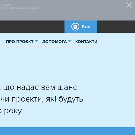
 - cookie.
 з однієї сторінки на іншу тощо.
Вхід
ПРО ПРОЄКТ
ДОПОМОГА
КОНТАКТИ
ьна інформація
Правила участі
тика
Нормативно-правова база
овані проєкти
Бланки для завантаження
, що надає вам шанс
и проєкти, які будуть
 року.