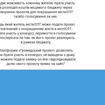
адає можливість кожному жителю брати участь
в розподілі коштів місцевого бюджету через
творення проєктів для покращення міста/ОТГ
та/або голосування за них.
дь-який житель міста/ОТГ може подати проєкт,
пов’язаний з покращенням життя в місті/ОТГ,
яти участь у конкурсі, перемогти в голосуванні
спостерігати за тим, як його проєкт реалізують
в рамках бюджету.
Платформа «Громадський проект» дозволить
м брати участь в конкурсі, не виходячи з дому:
 можете подати заявку on-line і відслідковувати
долю свого проєкту прямо на сайті."